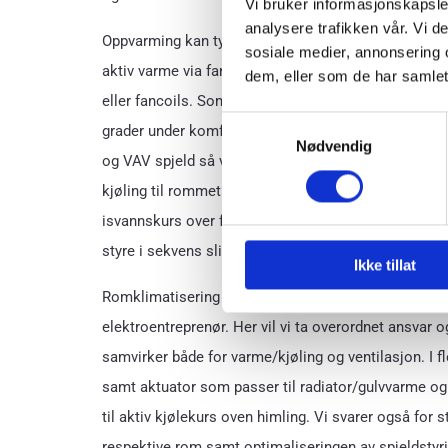
Vi bruker informasjonskapsler
analysere trafikken vår. Vi 
Oppvarming kan typisk være vannbåren i gulv eller 
sosiale medier, annonsering 
aktiv varme via fancoil og tilluft. I tekniske areale
dem, eller som de har samlet
eller fancoils. Som kjøling benyttes typisk ventilas
Samtykkevalg
grader under komforttemperatur i rommet. Der det b
Nødvendig
og VAV spjeld så vil våre systemer gradvis åpne spje
kjøling til rommet. Rommet kan også ha aktiv kjøl
isvannskurs over fancoil som aktivt kjøler tilluften t
styre i sekvens slik at anlegget blir mest mulig ene
Ikke tillat
Romklimatisering spenner som oftest ut over både rør
elektroentreprenør. Her vil vi ta overordnet ansvar 
samvirker både for varme/kjøling og ventilasjon. I fles
samt aktuator som passer til radiator/gulvvarme og 
til aktiv kjølekurs oven himling. Vi svarer også for s
respektive rom samt optimaliseringen av spjeldstyr