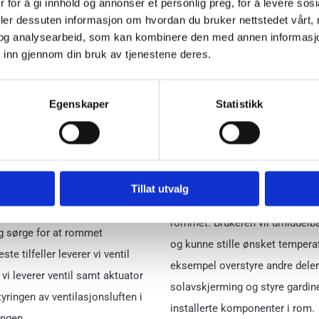
 for å gi innhold og annonser et personlig preg, for å levere sos
som rehabilitering.
deler dessuten informasjon om hvordan du bruker nettstedet vårt,
radiator men kan også være
og analysearbeid, som kan kombinere den med annen informasjon d
Teknisk driftspersonell kan enk
r så benyttes gjerne aerotempere
 inn gjennom din bruk av tjenestene deres.
plantegninger, stille på settpu
jonsluft som skal ligge noen
for respektive rom. Systemene 
enyttes balansert ventilasjon
Egenskaper
Statistikk
PC.
ld for å gi riktig mengde
ing som innebærer en
QR styring av romklimatisering.
il rommet. Dette sørger vi for å
overstyre temperaturer, CO2 og 
rgibespaende.
individuelt rom. Det vil si at vi
Tillat utvalg
selve termostaten i sin helhet
-, ventilasjon- og iblant
rommet. Brukeren vil umiddelbar
og sørge for at rommet
og kunne stille ønsket temperat
te tilfeller leverer vi ventil
eksempel overstyre andre deler
vi leverer ventil samt aktuator
solavskjerming og styre gardiner
tyringen av ventilasjonsluften i
installerte komponenter i rom.
ingen.