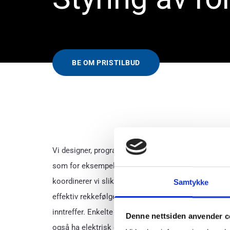
BE OM PRISTILBUD
V
i designer, programmerer og leverer styring av varm
som for eksempel kontorer, undervisningsrom, møt
koordinerer vi slik at rom kun varmes/kjøles etter b
Samtykke
effektiv rekkefølge. Vi sørger for å forigle at samti
inntreffer. Enkelte arealer som garderober, badero
Denne nettsiden anvender c
også ha elektrisk gulvvarme og dette styrer vi direkt