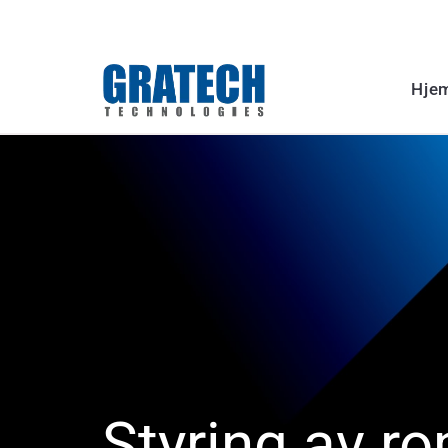
Hje
Styring av r