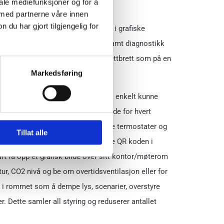
iale mediefunksjoner og for å
 med partnerne våre innen
u har gjort tilgjengelig for
elt og oversiktlig se samtlige rom i grafiske
nkter og ta opp historiske trender samt diagnostikk
vise like enkelt på smartphone, nettbrett som på en
Markedsføring
 Vi gir våre kunder muligheten til å enkelt kunne
ventilasjon via å skanne en QR kode for hvert
 sparer kunden for å kable til fysiske termostater og
Tillat alle
. Det eneste som trengs er å skanne QR koden i
t få opp et grafisk bilde over sitt kontor/møterom
ur, CO2 nivå og be om overtidsventilasjon eller for
 i rommet som å dempe lys, scenarier, overstyre
. Dette samler all styring og reduserer antallet