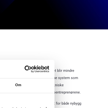
byggherre for elektrisk kabling, det blir mindre
amlet alt av styring inn under samme system som
Om
k prosjektering så fjerner vi det tekniske
finnes mellom rør-, vent- og elektroentreprenørene.
bare og passer egner seg like godt for både nybygg