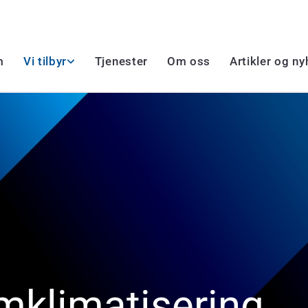
m
Vi tilbyr
Tjenester
Om oss
Artikler og ny
omklimatisering