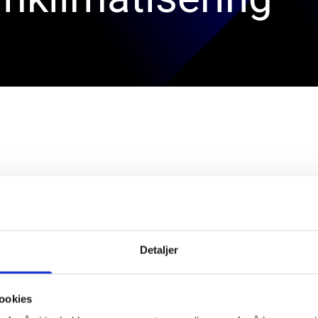
e og kjøling for alle typer rom
Med våre løsninger så sparer vi 
erom, hotellrom med flere.
Her
antall komponenter og vi får s
Detaljer
ehov og til mest mulig energi
styrer resten av bygget. Ved sli
dig oppvarming og kjøling
grensesnittet som tradisjonelt 
m, HCWC eller andre våtrom kan
ookies
Våre systemer er enkelt utbygg
e fra våre systemer.