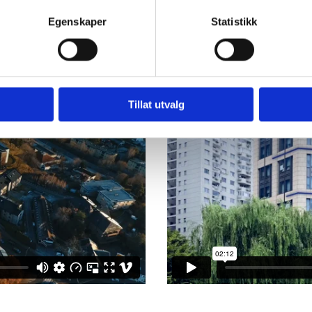
apsler for å se
Vennligst godta markedsf
Egenskaper
Statistikk
de
Ac
Tillat utvalg