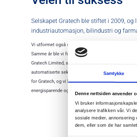
Selskapet Gratech ble stiftet i 2009, og 
industriautomasjon, bilindustri og farma
Vi utformet også systemer for større gasshåndterin
Samme år ble vi forespurt av ASKO Norge om å lage st
Gratech Limited, som nå er et AS. Dette ble en sukses
automatiserte seks av industribyggene til ASKO. E
Samtykke
for Gratech, og vi har siden den gang levert flere h
energisparende og driftssikker automasjon.
Denne nettsiden anvender c
Vi bruker informasjonskapsler
analysere trafikken vår. Vi 
sosiale medier, annonsering 
dem, eller som de har samlet