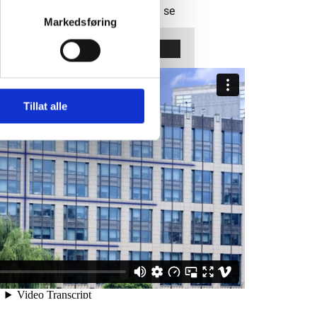
øringsinformasjonskapsler for å se
Markedsføring
nne videoen.
cept cookies
Tillat alle