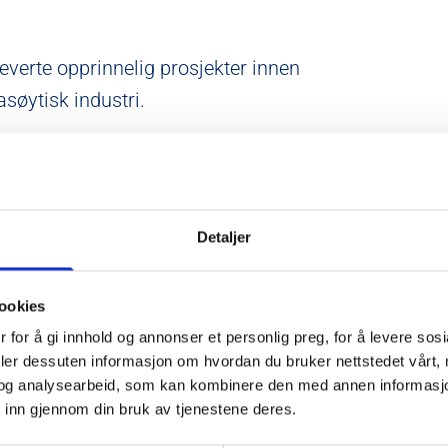
leverte opprinnelig prosjekter innen
søytisk industri.
gssystemer for olje- og gassindustrien.
yring til deres lager. Dette ble starten på
s og førte til store besparelser, da vi
tter dette ble byggautomasjon fokusområdet
Detaljer
undre bygg og anlegg med smart,
ookies
 for å gi innhold og annonser et personlig preg, for å levere sos
deler dessuten informasjon om hvordan du bruker nettstedet vårt,
og analysearbeid, som kan kombinere den med annen informasjon d
 inn gjennom din bruk av tjenestene deres.