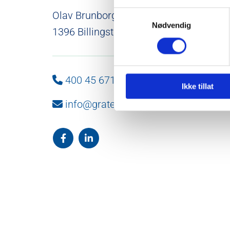
Samtykkevalg
Olav Brunborgs vei 6
Nødvendig
1396 Billingstad
400 45 671

Ikke tillat
info@gratech.no
