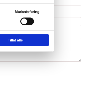
Markedsføring
efon*
Tillat alle