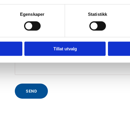
Egenskaper
Statistikk
E-post*
Tel
Melding
Tillat utvalg