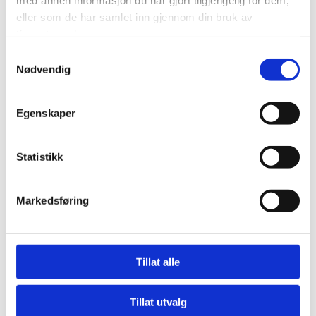
link til annen side
eller som de har samlet inn gjennom din bruk av
gå til vg.no
tjenestene deres.
Samtykkevalg
Nødvendig
Egenskaper
Statistikk
Markedsføring
Tillat alle
Tillat utvalg